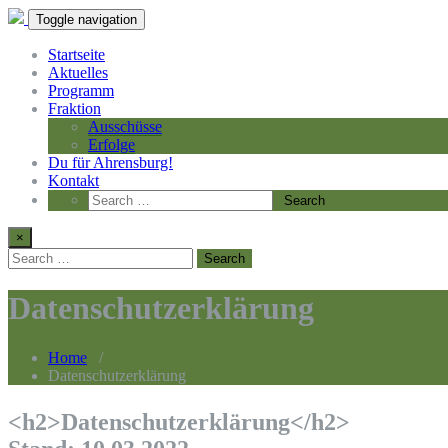
Toggle navigation
Startseite
Aktuelles
Programm
Fraktion
Ausschüsse
Erfolge
Du für Ahrensburg!
Kontakt
×
Datenschutzerklärung
Home
/
Datenschutzerklärung
<h2>Datenschutzerklärung</h2>