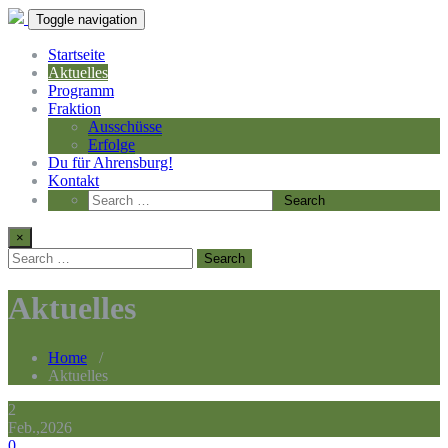
Toggle navigation
Startseite
Aktuelles
Programm
Fraktion
Ausschüsse
Erfolge
Du für Ahrensburg!
Kontakt
×
Aktuelles
Home
/
Aktuelles
2
Feb.,2026
0