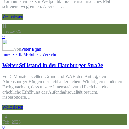
Kommunalen bis zur Weltpolitik möchte man manches Mal
schreiend wegrennen. Aber das…
Weiterlesen
11
Dez.,2025
0
Von
Peter Egan
Innenstadt
,
Mobilität
,
Verkehr
Weiter Stillstand in der Hamburger Straße
Vor 5 Monaten stellten Grüne und WAB den Antrag, den
Ahrensburger Bürgerentscheid aufzuheben. Wir folgten damit den
Fachgutachten, dass unsere Innenstadt zum Überleben eine
erhebliche Erhöhung der Aufenthaltsqualität braucht,
insbesondere…
Weiterlesen
24
Feb.,2023
0