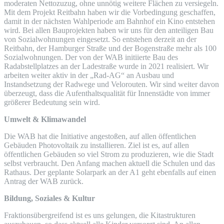
moderaten Nettozuzug, ohne unnötig weitere Flächen zu versiegeln.
Mit dem Projekt Reitbahn haben wir die Vorbedingung geschaffen,
damit in der nächsten Wahlperiode am Bahnhof ein Kino entstehen
wird. Bei allen Bauprojekten haben wir uns für den anteiligen Bau
von Sozialwohnungen eingesetzt. So entstehen derzeit an der
Reitbahn, der Hamburger Straße und der Bogenstraße mehr als 100
Sozialwohnungen. Der von der WAB initiierte Bau des
Radabstellplatzes an der Ladestraße wurde in 2021 realisiert. Wir
arbeiten weiter aktiv in der „Rad-AG“ an Ausbau und
Instandsetzung der Radwege und Velorouten. Wir sind weiter davon
überzeugt, dass die Aufenthaltsqualität für Innenstädte von immer
größerer Bedeutung sein wird.
Umwelt & Klimawandel
Die WAB hat die Initiative angestoßen, auf allen öffentlichen
Gebäuden Photovoltaik zu installieren. Ziel ist es, auf allen
öffentlichen Gebäuden so viel Strom zu produzieren, wie die Stadt
selbst verbraucht. Den Anfang machen aktuell die Schulen und das
Rathaus. Der geplante Solarpark an der A1 geht ebenfalls auf einen
Antrag der WAB zurück.
Bildung, Soziales & Kultur
Fraktionsübergreifend ist es uns gelungen, die Kitastrukturen