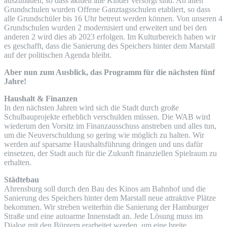
auszubauen, so dass aktuell alle Kinder versorgt sind. An allen
Grundschulen wurden Offene Ganztagsschulen etabliert, so dass
alle Grundschüler bis 16 Uhr betreut werden können. Von unseren 4
Grundschulen wurden 2 modernisiert und erweitert und bei den
anderen 2 wird dies ab 2023 erfolgen. Im Kulturbereich haben wir
es geschafft, dass die Sanierung des Speichers hinter dem Marstall
auf der politischen Agenda bleibt.
Aber nun zum Ausblick, das Programm für die nächsten fünf
Jahre!
Haushalt & Finanzen
In den nächsten Jahren wird sich die Stadt durch große
Schulbauprojekte erheblich verschulden müssen. Die WAB wird
wiederum den Vorsitz im Finanzausschuss anstreben und alles tun,
um die Neuverschuldung so gering wie möglich zu halten. Wir
werden auf sparsame Haushaltsführung dringen und uns dafür
einsetzen, der Stadt auch für die Zukunft finanziellen Spielraum zu
erhalten.
Städtebau
Ahrensburg soll durch den Bau des Kinos am Bahnhof und die
Sanierung des Speichers hinter dem Marstall neue attraktive Plätze
bekommen. Wir streben weiterhin die Sanierung der Hamburger
Straße und eine autoarme Innenstadt an. Jede Lösung muss im
Dialog mit den Bürgern erarbeitet werden, um eine breite