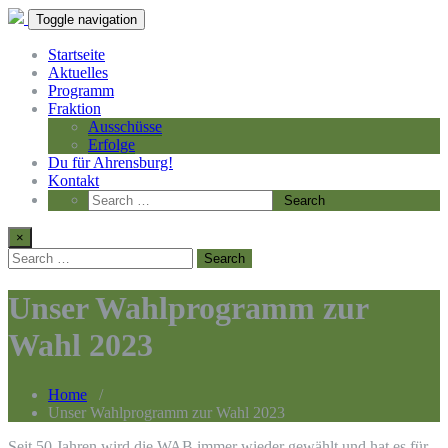
Toggle navigation
Startseite
Aktuelles
Programm
Fraktion
Ausschüsse
Erfolge
Du für Ahrensburg!
Kontakt
×
Unser Wahlprogramm zur
Wahl 2023
Home
/
Unser Wahlprogramm zur Wahl 2023
Seit 50 Jahren wird die WAB immer wieder gewählt und hat es für