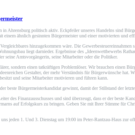
ermeister
in Ahrensburg politisch aktiv. Eckpfeiler unseres Handelns sind Bürg
t einem ähnlich gesinnten Bürgermeister und einer motivierten und eff
ass Vergleichbares hinzugekommen wäre. Die Gewerbesteuereinnahmen s
 Wohnungsbau liegt darnieder. Ergebnisse des „Ideenwettbewerbs Rathausp
r seine Amtsvorgängerin, seine Mitarbeiter oder die Politiker.
er, sondern einen tatkräftigen Problemlöser. Wir brauchen einen Bürge
deenreichen Gestalter, der mehr Verständnis für Bürgerwünsche hat. Wi
esitzt und seine Mitarbeiter motivieren und führen kann.
er beste Bürger­meisterkandidat gewinnt, damit der Stillstand der let
eiter des Finanzausschusses und sind überzeugt, dass er der beste Kan
ormarns auf Erfolgskurs zu bringen. Geben Sie mit Ihrer Stimme für C
 uns jeden 1. Und 3. Dienstag um 19:00 im Peter-Rantzau-Haus zur off