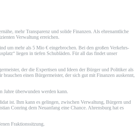
ernähe, mehr Transparenz und solide Finanzen. Als ehrenamtliche
izienten Verwaltung erreichen.
ind um mehr als 5 Mio € eingebrochen. Bei den großen Verkehrs-
latz“ liegen in tiefen Schubläden. Für all das findet unser
rmeister, der die Expertisen und Ideen der Bürger und Politiker als
r brauchen einen Bürgermeister, der sich gut mit Finanzen auskennt,
zten Jahre überwunden werden kann.
didat ist. Ihm kann es gelingen, zwischen Verwaltung, Bürgern und
hristian Conring dem Neuanfang eine Chance. Ahrensburg hat es
enen Fraktionssitzung.