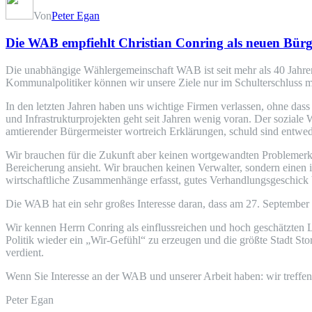
Von
Peter Egan
Die WAB empfiehlt Christian Conring als neuen Bürg
Die unabhängige Wählergemeinschaft WAB ist seit mehr als 40 Jahren 
Kommunalpolitiker können wir unsere Ziele nur im Schulterschluss mi
In den letzten Jahren haben uns wichtige Firmen verlassen, ohne d
und Infrastrukturprojekten geht seit Jahren wenig voran. Der soziale
amtierender Bürgermeister wortreich Erklärungen, schuld sind entwede
Wir brauchen für die Zukunft aber keinen wortgewandten Problemerklär
Bereicherung ansieht. Wir brauchen keinen Verwalter, sondern einen i
wirtschaftliche Zusammenhänge erfasst, gutes Verhandlungsgeschick b
Die WAB hat ein sehr großes Interesse daran, dass am 27. September d
Wir kennen Herrn Conring als einflussreichen und hoch geschätzten L
Politik wieder ein „Wir-Gefühl“ zu erzeugen und die größte Stadt St
verdient.
Wenn Sie Interesse an der WAB und unserer Arbeit haben: wir treffen
Peter Egan