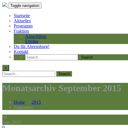
Toggle navigation
Startseite
Aktuelles
Programm
Fraktion
Ausschüsse
Erfolge
Du für Ahrensburg!
Kontakt
×
Monatsarchiv September 2015
Home
/
2015
/
September
19
Sep.,2015
0