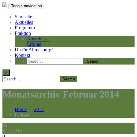
Toggle navigation
Startseite
Aktuelles
Programm
Fraktion
Ausschüsse
Erfolge
Du für Ahrensburg!
Kontakt
×
Monatsarchiv Februar 2014
Home
/
2014
/
Februar
19
Feb.,2014
0