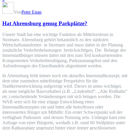
Von
Peter Egan
Hat Ahrensburg genug Parkplätze?
Unsere Stadt hat eine wichtige Funktion als Mittelzentrum in
Stormarn. Ahrensburg gehört bekanntlich zu den stärksten
Wirtschaftsstandorten in Stormarn und muss daher in der Planung
zusätzliche Verkehrsbelastungen berücksichtigen. Die Belange der
Innenstadtbürger müssen dabei mit den zum Teil konkurrierenden
Komponenten Verkehrsberuhigung, Parkraumangebot und den
Anforderungen des Einzelhandels abgestimmt werden.
In Ahrensburg fehlt immer noch ein aktuelles Innenstadtkonzept, mit
dem eine zumindest mittelfristige Perspektive für die
Stadtkernentwicklung aufgezeigt wird. Dieses ist umso wichtiger,
als neue mögliche Bauvorhaben (z.B. „Lindenhof“, „Alte Reitbahn“
etc.) entscheidende Veränderungen mit sich bringen werden. Die
WAB setzt sich für eine zügige Entwicklung eines
Innenstadtkonzeptes ein und bittet alle betroffenen oder
interessierten Bürger um Mithilfe: Ein erster Schwerpunkt soll der
verfügbare Parkraum und dessen Nutzung sein. Unlängst kam eine
Anfrage von einer Bürgerin, weshalb z.B. rund 60 Stellplätze unter
dem Rathausplatz ungenutzt hinter einer immer geschlossenen