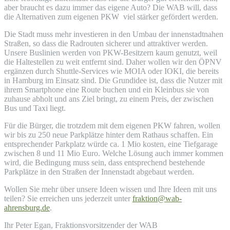
aber braucht es dazu immer das eigene Auto? Die WAB will, dass
die Alternativen zum eigenen PKW viel stärker gefördert werden.
Die Stadt muss mehr investieren in den Umbau der innenstadtnahen
Straßen, so dass die Radrouten sicherer und attraktiver werden.
Unsere Buslinien werden von PKW-Besitzern kaum genutzt, weil
die Haltestellen zu weit entfernt sind. Daher wollen wir den ÖPNV
ergänzen durch Shuttle-Services wie MOIA oder IOKI, die bereits
in Hamburg im Einsatz sind. Die Grundidee ist, dass die Nutzer mit
ihrem Smartphone eine Route buchen und ein Kleinbus sie von
zuhause abholt und ans Ziel bringt, zu einem Preis, der zwischen
Bus und Taxi liegt.
Für die Bürger, die trotzdem mit dem eigenen PKW fahren, wollen
wir bis zu 250 neue Parkplätze hinter dem Rathaus schaffen. Ein
entsprechender Parkplatz würde ca. 1 Mio kosten, eine Tiefgarage
zwischen 8 und 11 Mio Euro. Welche Lösung auch immer kommen
wird, die Bedingung muss sein, dass entsprechend bestehende
Parkplätze in den Straßen der Innenstadt abgebaut werden.
Wollen Sie mehr über unsere Ideen wissen und Ihre Ideen mit uns
teilen? Sie erreichen uns jederzeit unter
fraktion@wab-
ahrensburg.de
.
Ihr Peter Egan, Fraktionsvorsitzender der WAB