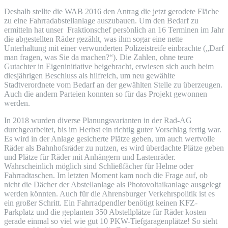
Deshalb stellte die WAB 2016 den Antrag die jetzt gerodete Fläche
zu eine Fahrradabstellanlage auszubauen. Um den Bedarf zu
ermitteln hat unser Fraktionschef persönlich an 16 Terminen im Jahr
die abgestellten Räder gezählt, was ihm sogar eine nette
Unterhaltung mit einer verwunderten Polizeistreife einbrachte („Darf
man fragen, was Sie da machen?“). Die Zahlen, ohne teure
Gutachter in Eigeninitiative beigebracht, erwiesen sich auch beim
diesjährigen Beschluss als hilfreich, um neu gewählte
Stadtverordnete vom Bedarf an der gewählten Stelle zu überzeugen.
Auch die andern Parteien konnten so für das Projekt gewonnen
werden.
In 2018 wurden diverse Planungsvarianten in der Rad-AG
durchgearbeitet, bis im Herbst ein richtig guter Vorschlag fertig war.
Es wird in der Anlage gesicherte Plätze geben, um auch wertvolle
Räder als Bahnhofsräder zu nutzen, es wird überdachte Plätze geben
und Plätze für Räder mit Anhängern und Lastenräder.
Wahrscheinlich möglich sind Schließfächer für Helme oder
Fahrradtaschen. Im letzten Moment kam noch die Frage auf, ob
nicht die Dächer der Abstellanlage als Photovoltaikanlage ausgelegt
werden könnten. Auch für die Ahrensburger Verkehrspolitik ist es
ein großer Schritt. Ein Fahrradpendler benötigt keinen KFZ-
Parkplatz und die geplanten 350 Abstellplätze für Räder kosten
gerade einmal so viel wie gut 10 PKW-Tiefgaragenplätze! So sieht