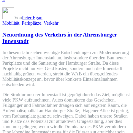
Von
Peter Egan
Mobilität
,
Parkplätze
,
Verkehr
Neuordnung des Verkehrs in der Ahrensburger
Innenstadt
In diesem Jahr stehen wichtige Entscheidungen zur Modernisierung
der Ahrensburger Innenstadt an, insbesondere über den Bau neuer
Parkplätze und die Sanierung der Hamburger Straße. Da diese
Projekte nicht nur viel Geld kosten, sondern auch die Innenstadt
nachhaltig prägen werden, strebt die WAB ein übergreifendes
Mobilitätskonzept an, bevor über konkrete Einzelmaßnahmen
entschieden wird.
Die Struktur unserer Innenstadt ist geprägt durch das Ziel, möglichst
viele PKW aufzunehmen. Autos dominieren das Geschehen.
Fußgänger und Fahrradfahrer drängen sich auf engstem Raum, die
Aufenthaltsqualität an Hamburger Straße, Hagener Allee ist gering,
vom Rathausplatz ganz zu schweigen. Dabei haben unsere Straßen
und Plätze das Potenzial zur attraktiven Umgestaltung, aber dies
kann nur gelingen, wenn wir die Dominanz des PKW vermindern.
Eine lebendige Innenstadt muss für die Bürger gut erreichbar sein,