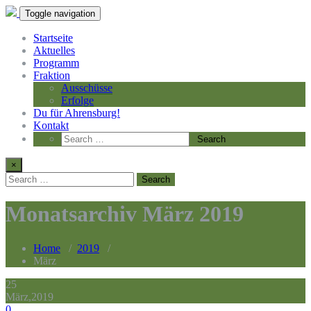
Toggle navigation
Startseite
Aktuelles
Programm
Fraktion
Ausschüsse
Erfolge
Du für Ahrensburg!
Kontakt
×
Monatsarchiv März 2019
Home
/
2019
/
März
25
März,2019
0