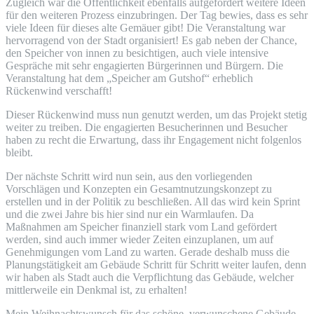
Zugleich war die Öffentlichkeit ebenfalls aufgefordert weitere Ideen
für den weiteren Prozess einzubringen. Der Tag bewies, dass es sehr
viele Ideen für dieses alte Gemäuer gibt! Die Veranstaltung war
hervorragend von der Stadt organisiert! Es gab neben der Chance,
den Speicher von innen zu besichtigen, auch viele intensive
Gespräche mit sehr engagierten Bürgerinnen und Bürgern. Die
Veranstaltung hat dem „Speicher am Gutshof“ erheblich
Rückenwind verschafft!
Dieser Rückenwind muss nun genutzt werden, um das Projekt stetig
weiter zu treiben. Die engagierten Besucherinnen und Besucher
haben zu recht die Erwartung, dass ihr Engagement nicht folgenlos
bleibt.
Der nächste Schritt wird nun sein, aus den vorliegenden
Vorschlägen und Konzepten ein Gesamtnutzungskonzept zu
erstellen und in der Politik zu beschließen. All das wird kein Sprint
und die zwei Jahre bis hier sind nur ein Warmlaufen. Da
Maßnahmen am Speicher finanziell stark vom Land gefördert
werden, sind auch immer wieder Zeiten einzuplanen, um auf
Genehmigungen vom Land zu warten. Gerade deshalb muss die
Planungstätigkeit am Gebäude Schritt für Schritt weiter laufen, denn
wir haben als Stadt auch die Verpflichtung das Gebäude, welcher
mittlerweile ein Denkmal ist, zu erhalten!
Mein Weihnachtswunsch für das schöne, verwunschene Gebäude,