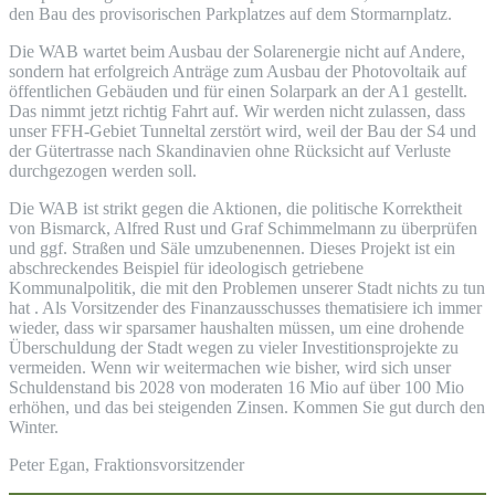
den Bau des provisorischen Parkplatzes auf dem Stormarnplatz.
Die WAB wartet beim Ausbau der Solarenergie nicht auf Andere,
sondern hat erfolgreich Anträge zum Ausbau der Photovoltaik auf
öffentlichen Gebäuden und für einen Solarpark an der A1 gestellt.
Das nimmt jetzt richtig Fahrt auf. Wir werden nicht zulassen, dass
unser FFH-Gebiet Tunneltal zerstört wird, weil der Bau der S4 und
der Gütertrasse nach Skandinavien ohne Rücksicht auf Verluste
durchgezogen werden soll.
Die WAB ist strikt gegen die Aktionen, die politische Korrektheit
von Bismarck, Alfred Rust und Graf Schimmelmann zu überprüfen
und ggf. Straßen und Säle umzubenennen. Dieses Projekt ist ein
abschreckendes Beispiel für ideologisch getriebene
Kommunalpolitik, die mit den Problemen unserer Stadt nichts zu tun
hat . Als Vorsitzender des Finanzausschusses thematisiere ich immer
wieder, dass wir sparsamer haushalten müssen, um eine drohende
Überschuldung der Stadt wegen zu vieler Investitionsprojekte zu
vermeiden. Wenn wir weitermachen wie bisher, wird sich unser
Schuldenstand bis 2028 von moderaten 16 Mio auf über 100 Mio
erhöhen, und das bei steigenden Zinsen. Kommen Sie gut durch den
Winter.
Peter Egan, Fraktionsvorsitzender