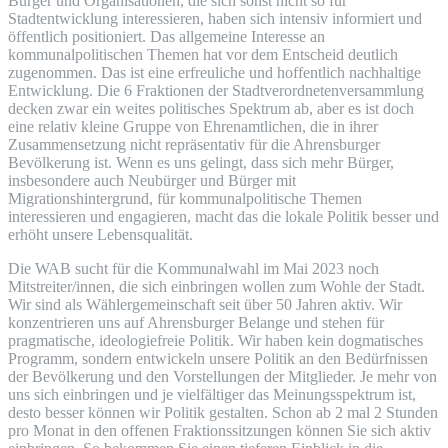
Bürger und Organisationen, die sich sonst nicht so für
Stadtentwicklung interessieren, haben sich intensiv informiert und
öffentlich positioniert. Das allgemeine Interesse an
kommunalpolitischen Themen hat vor dem Entscheid deutlich
zugenommen. Das ist eine erfreuliche und hoffentlich nachhaltige
Entwicklung. Die 6 Fraktionen der Stadtverordnetenversammlung
decken zwar ein weites politisches Spektrum ab, aber es ist doch
eine relativ kleine Gruppe von Ehrenamtlichen, die in ihrer
Zusammensetzung nicht repräsentativ für die Ahrensburger
Bevölkerung ist. Wenn es uns gelingt, dass sich mehr Bürger,
insbesondere auch Neubürger und Bürger mit
Migrationshintergrund, für kommunalpolitische Themen
interessieren und engagieren, macht das die lokale Politik besser und
erhöht unsere Lebensqualität.
Die WAB sucht für die Kommunalwahl im Mai 2023 noch
Mitstreiter/innen, die sich einbringen wollen zum Wohle der Stadt.
Wir sind als Wählergemeinschaft seit über 50 Jahren aktiv. Wir
konzentrieren uns auf Ahrensburger Belange und stehen für
pragmatische, ideologiefreie Politik. Wir haben kein dogmatisches
Programm, sondern entwickeln unsere Politik an den Bedürfnissen
der Bevölkerung und den Vorstellungen der Mitglieder. Je mehr von
uns sich einbringen und je vielfältiger das Meinungsspektrum ist,
desto besser können wir Politik gestalten. Schon ab 2 mal 2 Stunden
pro Monat in den offenen Fraktionssitzungen können Sie sich aktiv