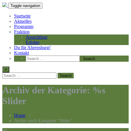
Toggle navigation
Startseite
Aktuelles
Programm
Fraktion
Ausschüsse
Erfolge
Du für Ahrensburg!
Kontakt
×
Archiv der Kategorie: %s
Slider
Home
/
Archiv nach Kategorie "Slider"
30