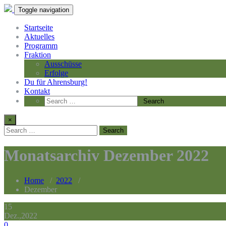
Toggle navigation
Startseite
Aktuelles
Programm
Fraktion
Ausschüsse
Erfolge
Du für Ahrensburg!
Kontakt
×
Monatsarchiv Dezember 2022
Home
/
2022
/
Dezember
15
Dez.,2022
0