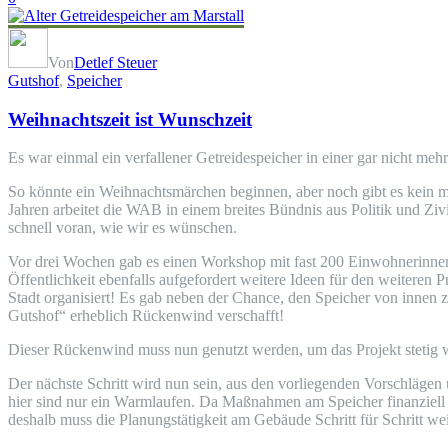
Von
Detlef Steuer
Gutshof
,
Speicher
Weihnachtszeit ist Wunschzeit
Es war einmal ein verfallener Getreidespeicher in einer gar nicht mehr
So könnte ein Weihnachtsmärchen beginnen, aber noch gibt es kein mär
Jahren arbeitet die WAB in einem breites Bündnis aus Politik und Zivi
schnell voran, wie wir es wünschen.
Vor drei Wochen gab es einen Workshop mit fast 200 Einwohnerinnen u
Öffentlichkeit ebenfalls aufgefordert weitere Ideen für den weiteren 
Stadt organisiert! Es gab neben der Chance, den Speicher von innen 
Gutshof“ erheblich Rückenwind verschafft!
Dieser Rückenwind muss nun genutzt werden, um das Projekt stetig we
Der nächste Schritt wird nun sein, aus den vorliegenden Vorschlägen 
hier sind nur ein Warmlaufen. Da Maßnahmen am Speicher finanziel
deshalb muss die Planungstätigkeit am Gebäude Schritt für Schritt wei