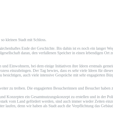
 so kleinen Stadt mit Schloss.
chenhaftes Ende der Geschichte. Bis dahin ist es noch ein langer Weg,
lgesellschaft daran, den verfallenen Speicher in einen lebendigen Ort 
nd Einwohnern, bei dem einige Initiativen ihre Ideen erstmals gemein
Prozess einzubringen. Der Tag bewies, dass es sehr viele Ideen für die
zu besichtigen, auch viele intensive Gespräche mit sehr engagierten B
iter zu treiben. Die engagierten Besucherinnen und Besucher haben zu 
und Konzepten ein Gesamtnutzungskonzept zu erstellen und in der Politi
l stark vom Land gefördert werden, sind auch immer wieder Zeiten e
ter laufen, denn wir haben als Stadt auch die Verpflichtung das Gebäud