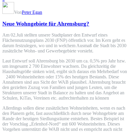
Von
Peter Egan
Neue Wohngebiete für Ahrensburg?
Am 02.Juli stellten unsere Stadtplaner den Entwurf eines
Flächennutzungsplans 2030 (FNP) öffentlich vor. Im Kern geht es
darum festzulegen, wo und in welchem Ausmaß die Stadt bis 2030
zusätzliche Wohn- und Gewerbegebiete vorsieht.
Laut Entwurf soll Ahrensburg bis 2030 um ca. 0,5% pro Jahr bzw.
um insgesamt 2 700 Einwohner wachsen. Da gleichzeitig die
Haushaltsgröße sinken wird, ergibt sich daraus ein Mehrbedarf von
2400 Wohneinheiten oder 15% des heutigen Bestands. Diese
Annahmen sind aus Sicht der WAB plausibel. Ahrensburg braucht
den gezielten Zuzug von Familien und jungen Leuten, um die
Strukturen unserer Stadt in Balance zu halten und das Angebot an
Schulen, KiTas, Vereinen etc. aufrechterhalten zu können
Allerdings sollen diese zusätzlichen Wohneinheiten, wenn es nach
den Planern geht, fast ausschließlich durch neue Wohngebiete am
Rande der heutigen Siedlungsräume entstehen. Bestes Beispiel ist
der Vorschlag „Erlenhof-Nord“ mit 600 Wohneinheiten. Dieses
Vorgehen unterstützt die WAB nicht und es entspricht auch nicht