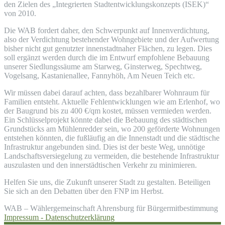
den Zielen des „Integrierten Stadtentwicklungskonzepts (ISEK)“
von 2010.
Die WAB fordert daher, den Schwerpunkt auf Innenverdichtung,
also der Verdichtung bestehender Wohngebiete und der Aufwertung
bisher nicht gut genutzter innenstadtnaher Flächen, zu legen. Dies
soll ergänzt werden durch die im Entwurf empfohlene Bebauung
unserer Siedlungssäume am Starweg, Ginsterweg, Spechtweg,
Vogelsang, Kastanienallee, Fannyhöh, Am Neuen Teich etc.
Wir müssen dabei darauf achten, dass bezahlbarer Wohnraum für
Familien entsteht. Aktuelle Fehlentwicklungen wie am Erlenhof, wo
der Baugrund bis zu 400 €/qm kostet, müssen vermieden werden.
Ein Schlüsselprojekt könnte dabei die Bebauung des städtischen
Grundstücks am Mühlenredder sein, wo 200 geförderte Wohnungen
entstehen könnten, die fußläufig an die Innenstadt und die städtische
Infrastruktur angebunden sind. Dies ist der beste Weg, unnötige
Landschaftsversiegelung zu vermeiden, die bestehende Infrastruktur
auszulasten und den innerstädtischen Verkehr zu minimieren.
Helfen Sie uns, die Zukunft unserer Stadt zu gestalten. Beteiligen
Sie sich an den Debatten über den FNP im Herbst.
WAB – Wählergemeinschaft Ahrensburg für Bürgermitbestimmung
Impressum -
Datenschutzerklärung