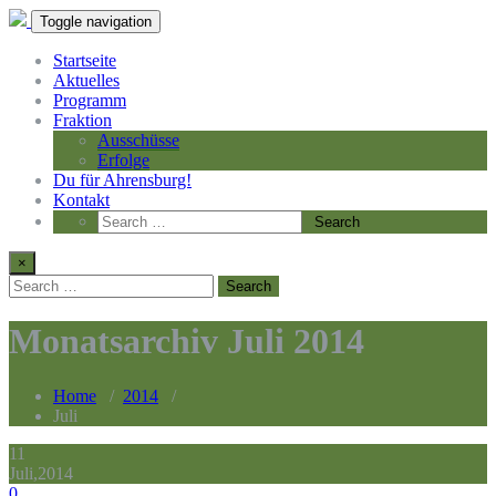
Toggle navigation
Startseite
Aktuelles
Programm
Fraktion
Ausschüsse
Erfolge
Du für Ahrensburg!
Kontakt
×
Monatsarchiv Juli 2014
Home
/
2014
/
Juli
11
Juli,2014
0