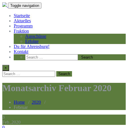
Toggle navigation
Startseite
Aktuelles
Programm
Fraktion
Ausschüsse
Erfolge
Du für Ahrensburg!
Kontakt
×
Monatsarchiv Februar 2020
Home
/
2020
/
Februar
3
Feb.,2020
0