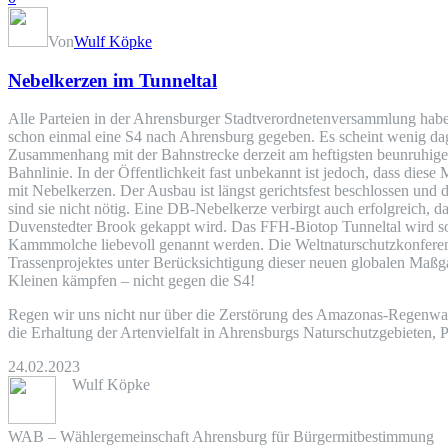
Von
Wulf Köpke
Nebelkerzen im Tunneltal
Alle Parteien in der Ahrensburger Stadtverordnetenversammlung hab
schon einmal eine S4 nach Ahrensburg gegeben. Es scheint wenig dag
Zusammenhang mit der Bahnstrecke derzeit am heftigsten beunruhigen
Bahnlinie. In der Öffentlichkeit fast unbekannt ist jedoch, dass die
mit Nebelkerzen. Der Ausbau ist längst gerichtsfest beschlossen und
sind sie nicht nötig. Eine DB-Nebelkerze verbirgt auch erfolgreich
Duvenstedter Brook gekappt wird. Das FFH-Biotop Tunneltal wird so
Kammmolche liebevoll genannt werden. Die Weltnaturschutzkonferenz (M
Trassenprojektes unter Berücksichtigung dieser neuen globalen Maßg
Kleinen kämpfen – nicht gegen die S4!
Regen wir uns nicht nur über die Zerstörung des Amazonas-Regenwald
die Erhaltung der Artenvielfalt in Ahrensburgs Naturschutzgebieten,
24.02.2023
Wulf Köpke
WAB – Wählergemeinschaft Ahrensburg für Bürgermitbestimmung