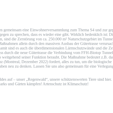
en gemeinsam eine Einwohnerversammlung zum Thema S4 und zur geplant
egen zu sprechen, dass es wieder eine gibt. Wirklich bedenklich ist:
, sind die Zerstörung von ca. 250.000 m² Naturschutzgebiet im Tunnel
se Maßnahmen allein durch den massiven Ausbau der Gütertrasse verursa
 damit sind es auch die überdimensionalen Lärmschutzwände und die Zer
, dass durch die neue Gütertrasse die Verbindung vom FFH-Biotop Tun
 weitgehend seiner Funktion beraubt. Die Maßnahme bedeutet z.B. das
ontreal, Dezember 2022) fordert, alles zu tun, um die biologische Vie
aben neu zu denken. Lassen Sie uns also gemeinsam für eine Verlegun
es auf – unser „Regenwald“, unsere schützenswerten Tiere sind hier. 
 Parks und Gärten kämpfen! Artenschutz ist Klimaschutz!