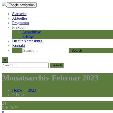
Toggle navigation
Startseite
Aktuelles
Programm
Fraktion
Ausschüsse
Erfolge
Du für Ahrensburg!
Kontakt
×
Monatsarchiv Februar 2023
Home
/
2023
/
Februar
24
Feb.,2023
0