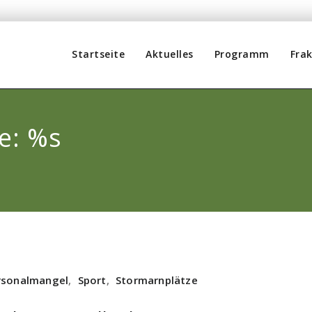
Startseite
Aktuelles
Programm
Frak
e: %s
rsonalmangel
,
Sport
,
Stormarnplätze