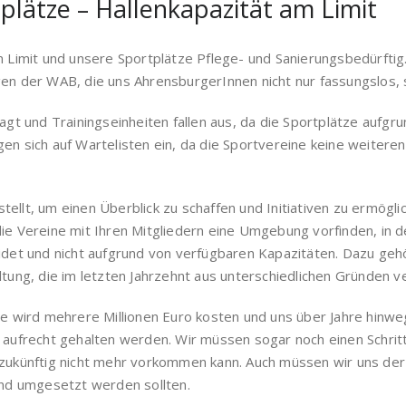
tplätze – Hallenkapazität am Limit
am Limit und unsere Sportplätze Pflege- und Sanierungsbedürft
gen der WAB, die uns AhrensburgerInnen nicht nur fassungslos, 
t und Trainingseinheiten fallen aus, da die Sportplätze aufg
gen sich auf Wartelisten ein, da die Sportvereine keine weitere
ellt, um einen Überblick zu schaffen und Initiativen zu ermögl
ie Vereine mit Ihren Mitgliedern eine Umgebung vorfinden, in de
idet und nicht aufgrund von verfügbaren Kapazitäten. Dazu gehö
ltung, die im letzten Jahrzehnt aus unterschiedlichen Gründen v
tze wird mehrere Millionen Euro kosten und uns über Jahre hinw
s aufrecht gehalten werden. Wir müssen sogar noch einen Schr
 zukünftig nicht mehr vorkommen kann. Auch müssen wir uns der D
 und umgesetzt werden sollten.