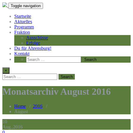
Toggle navigation
Startseite
Aktuelles
Programm
Fraktion
Ausschüsse
Erfolge
Du für Ahrensburg!
Kontakt
×
Monatsarchiv August 2016
Home
/
2016
/
August
10
Aug.,2016
0