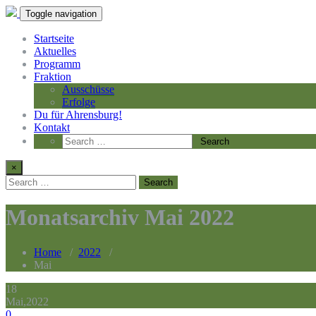
Toggle navigation
Startseite
Aktuelles
Programm
Fraktion
Ausschüsse
Erfolge
Du für Ahrensburg!
Kontakt
×
Monatsarchiv Mai 2022
Home
/
2022
/
Mai
18
Mai,2022
0