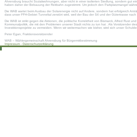
Ahrensburg braucht Sozialwohnungen, aber nicht in einer isolierten Siedlung, sondern gut e
haben daher der Bebauung der Reitbahn zugestimmt. Um jedoch den Parkplatzmangel während 
Die WAB wartet beim Ausbau der Solarenergie nicht auf Andere, sondern hat erfolgreich Anträg
dass unser FFH-Gebiet Tunneltal zerstört wird, weil der Bau der S4 und der Gütertrasse nac
Die WAB ist strikt gegen die Aktionen, die politische Korrektheit von Bismarck, Alfred Rust
Kommunalpolitik, die mit den Problemen unserer Stadt nichts zu tun hat . Als Vorsitzender 
Investitionsprojekte zu vermeiden. Wenn wir weitermachen wie bisher, wird sich unser Schu
Peter Egan, Fraktionsvorsitzender
WAB – Wählergemeinschaft Ahrensburg für Bürgermitbestimmung
Impressum -
Datenschutzerklärung