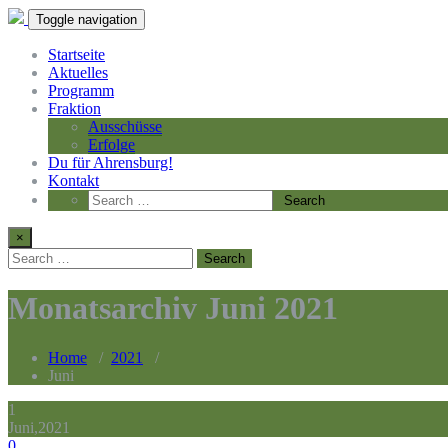
Toggle navigation
Startseite
Aktuelles
Programm
Fraktion
Ausschüsse
Erfolge
Du für Ahrensburg!
Kontakt
×
Monatsarchiv Juni 2021
Home
/
2021
/
Juni
1
Juni,2021
0