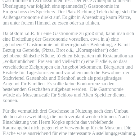
Gastronomie im Schlossumfeld fest. Der erste Ankerpunkt unserer
Überlegung war folglich eine spannende(!) Gastronomie im
Erdgeschoss des Speichers. Der Platz Richtung Teich drängt sich für
Außengastronomie direkt auf. Es gibt in Ahrensburg kaum Plätze,
um unter freiem Himmel zu essen oder zu trinken.
Da 600qm i.d.R. für eine Gastronomie zu groß sind, kann man sich
eine Dreiteilung der Gastronomie vorstellen, etwa in a) eine
„gehobene“ Gastronomie mit überregionaler Bedeutung, z.B. mit
Bezug zu Getreide, (Pizza, Brot o.ä., „Kornspeicher“) oder
gehobene dänische Küche, b) einen Biergarten mit Restauration zu
„volkstümlichen“ Preisen und vielleicht c) eine Eisdiele, so dass
verschiedene Zielgruppen ein Angebot bekommen. Biergarten und
Eisdiele für Tagestouristen und vor allem auch die Bewohner der
Stadtviertel Gartenholz und Erlenhof, auch als preisgünstiges
Angebot für Familien. Es sollte keine Konkurrenz zu den
bestehenden Geschäften aufgebaut werden. Die Gastronomie
würde als Museumscafe für Schloss und Alten Speicher dienen
können.
Für die vermutlich drei Geschosse in Nutzung nach dem Umbau
bleiben also zwei übrig, die noch verplant werden können. Nach
Einschätzung von Herrn Köpke spricht das verbleibende
Raumangebot nicht gegen eine Verwendung für ein Museum. Die
Fläche wäre ausreichend für eine interessante Austellungsgestaltung.