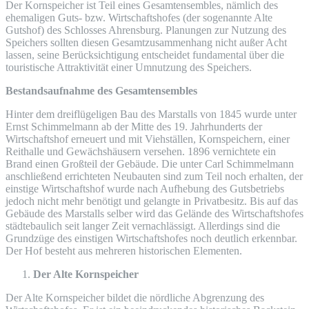
Der Kornspeicher ist Teil eines Gesamtensembles, nämlich des
ehemaligen Guts- bzw. Wirtschaftshofes (der sogenannte Alte
Gutshof) des Schlosses Ahrensburg. Planungen zur Nutzung des
Speichers sollten diesen Gesamtzusammenhang nicht außer Acht
lassen, seine Berücksichtigung entscheidet fundamental über die
touristische Attraktivität einer Umnutzung des Speichers.
Bestandsaufnahme des Gesamtensembles
Hinter dem dreiflügeligen Bau des Marstalls von 1845 wurde unter
Ernst Schimmelmann ab der Mitte des 19. Jahrhunderts der
Wirtschaftshof erneuert und mit Viehställen, Kornspeichern, einer
Reithalle und Gewächshäusern versehen. 1896 vernichtete ein
Brand einen Großteil der Gebäude. Die unter Carl Schimmelmann
anschließend errichteten Neubauten sind zum Teil noch erhalten, der
einstige Wirtschaftshof wurde nach Aufhebung des Gutsbetriebs
jedoch nicht mehr benötigt und gelangte in Privatbesitz. Bis auf das
Gebäude des Marstalls selber wird das Gelände des Wirtschaftshofes
städtebaulich seit langer Zeit vernachlässigt. Allerdings sind die
Grundzüge des einstigen Wirtschaftshofes noch deutlich erkennbar.
Der Hof besteht aus mehreren historischen Elementen.
Der Alte Kornspeicher
Der Alte Kornspeicher bildet die nördliche Abgrenzung des