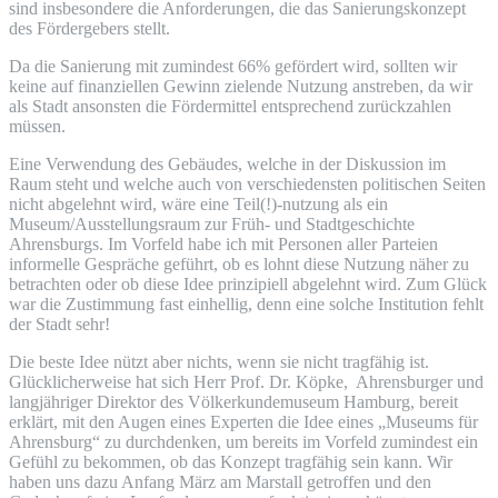
sind insbesondere die Anforderungen, die das Sanierungskonzept
des Fördergebers stellt.
Da die Sanierung mit zumindest 66% gefördert wird, sollten wir
keine auf finanziellen Gewinn zielende Nutzung anstreben, da wir
als Stadt ansonsten die Fördermittel entsprechend zurückzahlen
müssen.
Eine Verwendung des Gebäudes, welche in der Diskussion im
Raum steht und welche auch von verschiedensten politischen Seiten
nicht abgelehnt wird, wäre eine Teil(!)-nutzung als ein
Museum/Ausstellungsraum zur Früh- und Stadtgeschichte
Ahrensburgs. Im Vorfeld habe ich mit Personen aller Parteien
informelle Gespräche geführt, ob es lohnt diese Nutzung näher zu
betrachten oder ob diese Idee prinzipiell abgelehnt wird. Zum Glück
war die Zustimmung fast einhellig, denn eine solche Institution fehlt
der Stadt sehr!
Die beste Idee nützt aber nichts, wenn sie nicht tragfähig ist.
Glücklicherweise hat sich Herr Prof. Dr. Köpke, Ahrensburger und
langjähriger Direktor des Völkerkundemuseum Hamburg, bereit
erklärt, mit den Augen eines Experten die Idee eines „Museums für
Ahrensburg“ zu durchdenken, um bereits im Vorfeld zumindest ein
Gefühl zu bekommen, ob das Konzept tragfähig sein kann. Wir
haben uns dazu Anfang März am Marstall getroffen und den