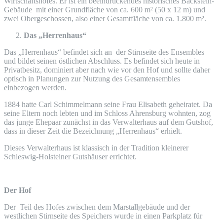
Wirtschaftshofes. Er ist ein beeindruckendes historisches Backstein-
Gebäude mit einer Grundfläche von ca. 600 m² (50 x 12 m) und
zwei Obergeschossen, also einer Gesamtfläche von ca. 1.800 m².
Das „Herrenhaus“
Das „Herrenhaus“ befindet sich an der Stirnseite des Ensembles
und bildet seinen östlichen Abschluss. Es befindet sich heute in
Privatbesitz, dominiert aber nach wie vor den Hof und sollte daher
optisch in Planungen zur Nutzung des Gesamtensembles
einbezogen werden.
1884 hatte Carl Schimmelmann seine Frau Elisabeth geheiratet. Da
seine Eltern noch lebten und im Schloss Ahrensburg wohnten, zog
das junge Ehepaar zunächst in das Verwalterhaus auf dem Gutshof,
dass in dieser Zeit die Bezeichnung „Herrenhaus“ erhielt.
Dieses Verwalterhaus ist klassisch in der Tradition kleinerer
Schleswig-Holsteiner Gutshäuser errichtet.
Der Hof
Der Teil des Hofes zwischen dem Marstallgebäude und der
westlichen Stirnseite des Speichers wurde in einen Parkplatz für