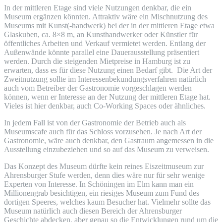
In der mittleren Etage sind viele Nutzungen denkbar, die ein
Museum ergänzen könnten. Attraktiv wäre ein Mischnutzung des
Museums mit Kunst(-handwerk) bei der in der mittleren Etage etwa
Glaskuben, ca. 8×8 m, an Kunsthandwerker oder Künstler für
öffentliches Arbeiten und Verkauf vermietet werden. Entlang der
Außenwände könnte parallel eine Dauerausstellung präsentiert
werden. Durch die steigenden Mietpreise in Hamburg ist zu
erwarten, dass es für diese Nutzung einen Bedarf gibt. Die Art der
Zweitnutzung sollte im Interessenbekundungsverfahren natürlich
auch vom Betreiber der Gastronomie vorgeschlagen werden
können, wenn er Interesse an der Nutzung der mittleren Etage hat.
Vieles ist hier denkbar, auch Co-Working Spaces oder ähnliches.
In jedem Fall ist von der Gastronomie der Betrieb auch als
Museumscafe auch für das Schloss vorzusehen. Je nach Art der
Gastronomie, wäre auch denkbar, den Gastraum angemessen in die
Ausstellung einzubeziehen und so auf das Museum zu verweisen.
Das Konzept des Museum dürfte kein reines Eiszeitmuseum zur
Ahrensburger Stufe werden, denn dies wäre nur für sehr wenige
Experten von Interesse. In Schöningen im Elm kann man ein
Millionengrab besichtigen, ein riesiges Museum zum Fund des
dortigen Speeres, welches kaum Besucher hat. Vielmehr sollte das
Museum natürlich auch diesen Bereich der Ahrensburger
Geschichte abdecken, aber genau so die Entwicklungen rund um die