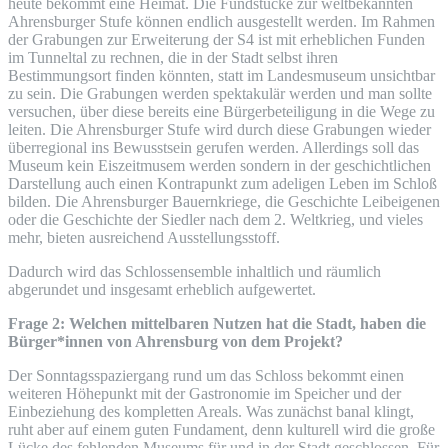
heute bekommt eine Heimat. Die Fundstücke zur weltbekannten
Ahrensburger Stufe können endlich ausgestellt werden. Im Rahmen
der Grabungen zur Erweiterung der S4 ist mit erheblichen Funden
im Tunneltal zu rechnen, die in der Stadt selbst ihren
Bestimmungsort finden könnten, statt im Landesmuseum unsichtbar
zu sein. Die Grabungen werden spektakulär werden und man sollte
versuchen, über diese bereits eine Bürgerbeteiligung in die Wege zu
leiten. Die Ahrensburger Stufe wird durch diese Grabungen wieder
überregional ins Bewusstsein gerufen werden. Allerdings soll das
Museum kein Eiszeitmusem werden sondern in der geschichtlichen
Darstellung auch einen Kontrapunkt zum adeligen Leben im Schloß
bilden. Die Ahrensburger Bauernkriege, die Geschichte Leibeigenen
oder die Geschichte der Siedler nach dem 2. Weltkrieg, und vieles
mehr, bieten ausreichend Ausstellungsstoff.
Dadurch wird das Schlossensemble inhaltlich und räumlich
abgerundet und insgesamt erheblich aufgewertet.
Frage 2: Welchen mittelbaren Nutzen hat die Stadt, haben die
Bürger*innen von Ahrensburg von dem Projekt?
Der Sonntagsspaziergang rund um das Schloss bekommt einen
weiteren Höhepunkt mit der Gastronomie im Speicher und der
Einbeziehung des kompletten Areals. Was zunächst banal klingt,
ruht aber auf einem guten Fundament, denn kulturell wird die große
Lücke des fehlenden Museums für und in der Stadt geschlossen. Für