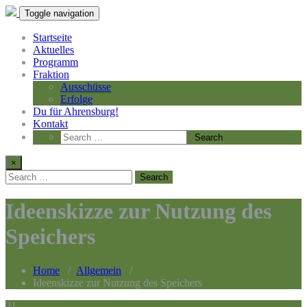
Toggle navigation
Startseite
Aktuelles
Programm
Fraktion
Ausschüsse
Erfolge
Du für Ahrensburg!
Kontakt
×
Ideenskizze zur Nutzung des
Speichers
Home
/
Allgemein
/
Ideenskizze zur Nutzung des Speichers
21