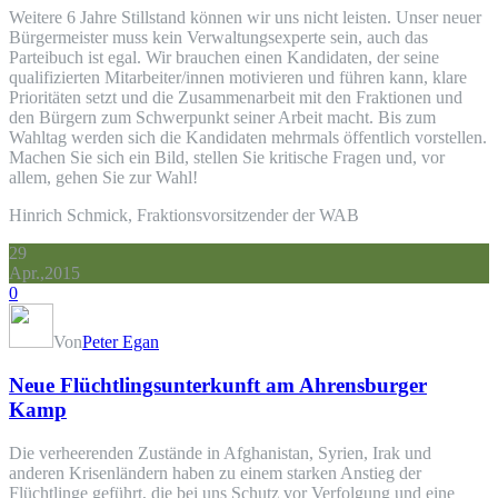
Weitere 6 Jahre Stillstand können wir uns nicht leisten. Unser neuer
Bürgermeister muss kein Verwaltungsexperte sein, auch das
Parteibuch ist egal. Wir brauchen einen Kandidaten, der seine
qualifizierten Mitarbeiter/innen motivieren und führen kann, klare
Prioritäten setzt und die Zusammenarbeit mit den Fraktionen und
den Bürgern zum Schwerpunkt seiner Arbeit macht. Bis zum
Wahltag werden sich die Kandidaten mehrmals öffentlich vorstellen.
Machen Sie sich ein Bild, stellen Sie kritische Fragen und, vor
allem, gehen Sie zur Wahl!
Hinrich Schmick, Fraktionsvorsitzender der WAB
29
Apr.,2015
0
Von
Peter Egan
Neue Flüchtlingsunterkunft am Ahrensburger
Kamp
Die verheerenden Zustände in Afghanistan, Syrien, Irak und
anderen Krisenländern haben zu einem starken Anstieg der
Flüchtlinge geführt, die bei uns Schutz vor Verfolgung und eine