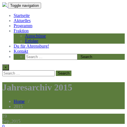
Toggle navigation
Startseite
Aktuelles
Programm
Fraktion
Ausschüsse
Erfolge
Du für Ahrensburg!
Kontakt
×
Jahresarchiv 2015
Home
/
2015
19
Sep.,2015
0