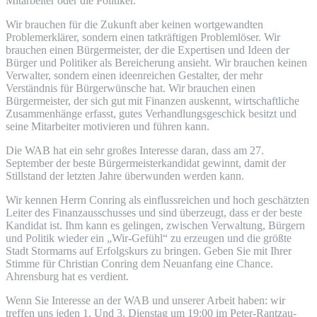
Mitarbeiter oder die Politiker.
Wir brauchen für die Zukunft aber keinen wortgewandten
Problemerklärer, sondern einen tatkräftigen Problemlöser. Wir
brauchen einen Bürgermeister, der die Expertisen und Ideen der
Bürger und Politiker als Bereicherung ansieht. Wir brauchen keinen
Verwalter, sondern einen ideenreichen Gestalter, der mehr
Verständnis für Bürgerwünsche hat. Wir brauchen einen
Bürgermeister, der sich gut mit Finanzen auskennt, wirtschaftliche
Zusammenhänge erfasst, gutes Verhandlungsgeschick besitzt und
seine Mitarbeiter motivieren und führen kann.
Die WAB hat ein sehr großes Interesse daran, dass am 27.
September der beste Bürger­meisterkandidat gewinnt, damit der
Stillstand der letzten Jahre überwunden werden kann.
Wir kennen Herrn Conring als einflussreichen und hoch geschätzten
Leiter des Finanzausschusses und sind überzeugt, dass er der beste
Kandidat ist. Ihm kann es gelingen, zwischen Verwaltung, Bürgern
und Politik wieder ein „Wir-Gefühl“ zu erzeugen und die größte
Stadt Stormarns auf Erfolgskurs zu bringen. Geben Sie mit Ihrer
Stimme für Christian Conring dem Neuanfang eine Chance.
Ahrensburg hat es verdient.
Wenn Sie Interesse an der WAB und unserer Arbeit haben: wir
treffen uns jeden 1. Und 3. Dienstag um 19:00 im Peter-Rantzau-