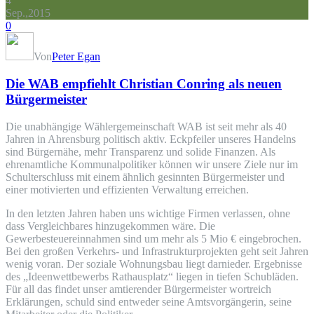
4
Sep.,2015
0
Von
Peter Egan
Die WAB empfiehlt Christian Conring als neuen
Bürgermeister
Die unabhängige Wählergemeinschaft WAB ist seit mehr als 40
Jahren in Ahrensburg politisch aktiv. Eckpfeiler unseres Handelns
sind Bürgernähe, mehr Transparenz und solide Finanzen. Als
ehrenamtliche Kommunalpolitiker können wir unsere Ziele nur im
Schulterschluss mit einem ähnlich gesinnten Bürgermeister und
einer motivierten und effizienten Verwaltung erreichen.
In den letzten Jahren haben uns wichtige Firmen verlassen, ohne
dass Vergleichbares hinzugekommen wäre. Die
Gewerbesteuereinnahmen sind um mehr als 5 Mio € eingebrochen.
Bei den großen Verkehrs- und Infrastrukturprojekten geht seit Jahren
wenig voran. Der soziale Wohnungsbau liegt darnieder. Ergebnisse
des „Ideenwettbewerbs Rathausplatz“ liegen in tiefen Schubläden.
Für all das findet unser amtierender Bürgermeister wortreich
Erklärungen, schuld sind entweder seine Amtsvorgängerin, seine