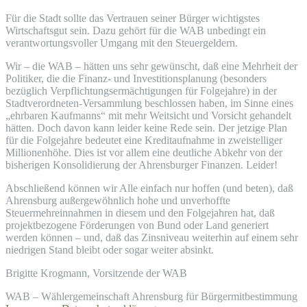
Für die Stadt sollte das Vertrauen seiner Bürger wichtigstes
Wirtschaftsgut sein. Dazu gehört für die WAB unbedingt ein
verantwortungsvoller Umgang mit den Steuergeldern.
Wir – die WAB – hätten uns sehr gewünscht, daß eine Mehrheit der
Politiker, die die Finanz- und Investitionsplanung (besonders
bezüglich Verpflichtungsermächtigungen für Folgejahre) in der
Stadtverordneten-Versammlung beschlossen haben, im Sinne eines
„ehrbaren Kaufmanns“ mit mehr Weitsicht und Vorsicht gehandelt
hätten. Doch davon kann leider keine Rede sein. Der jetzige Plan
für die Folgejahre bedeutet eine Kreditaufnahme in zweistelliger
Millionenhöhe. Dies ist vor allem eine deutliche Abkehr von der
bisherigen Konsolidierung der Ahrensburger Finanzen. Leider!
Abschließend können wir Alle einfach nur hoffen (und beten), daß
Ahrensburg außergewöhnlich hohe und unverhoffte
Steuermehreinnahmen in diesem und den Folgejahren hat, daß
projektbezogene Förderungen von Bund oder Land generiert
werden können – und, daß das Zinsniveau weiterhin auf einem sehr
niedrigen Stand bleibt oder sogar weiter absinkt.
Brigitte Krogmann, Vorsitzende der WAB
WAB – Wählergemeinschaft Ahrensburg für Bürgermitbestimmung