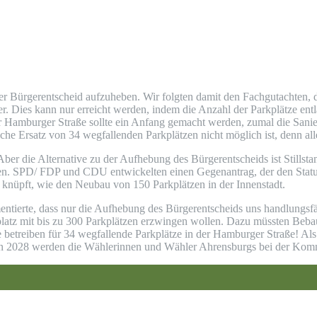
 Bürgerentscheid aufzuheben. Wir folgten damit den Fachgutachten, d
er. Dies kann nur erreicht werden, indem die Anzahl der Parkplätze en
der Hamburger Straße sollte ein Anfang gemacht werden, zumal die Sani
iche Ersatz von 34 wegfallenden Parkplätzen nicht möglich ist, denn all
er die Alternative zu der Aufhebung des Bürgerentscheids ist Stillstand
den. SPD/ FDP und CDU entwickelten einen Gegenantrag, der den Statu
 knüpft, wie den Neubau von 150 Parkplätzen in der Innenstadt.
ntierte, dass nur die Aufhebung des Bürgerentscheids uns handlungs
tz mit bis zu 300 Parkplätzen erzwingen wollen. Dazu müssten Bebauu
 sie betreiben für 34 wegfallende Parkplätze in der Hamburger Straße
t. In 2028 werden die Wählerinnen und Wähler Ahrensburgs bei der Kom