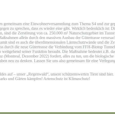
en gemeinsam eine Einwohnerversammlung zum Thema S4 und zur geplant
egen zu sprechen, dass es wieder eine gibt. Wirklich bedenklich ist:
, sind die Zerstörung von ca. 250.000 m² Naturschutzgebiet im Tunnel
se Maßnahmen allein durch den massiven Ausbau der Gütertrasse verursa
 damit sind es auch die überdimensionalen Lärmschutzwände und die Zer
, dass durch die neue Gütertrasse die Verbindung vom FFH-Biotop Tun
 weitgehend seiner Funktion beraubt. Die Maßnahme bedeutet z.B. das
ontreal, Dezember 2022) fordert, alles zu tun, um die biologische Vie
aben neu zu denken. Lassen Sie uns also gemeinsam für eine Verlegun
es auf – unser „Regenwald“, unsere schützenswerten Tiere sind hier. 
 Parks und Gärten kämpfen! Artenschutz ist Klimaschutz!