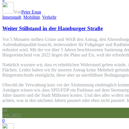
Von
Peter Egan
Innenstadt
,
Mobilität
,
Verkehr
Weiter Stillstand in der Hamburger Straße
Vor 5 Monaten stellten Grüne und WAB den Antrag, den Ahrensburger
Aufenthaltsqualität braucht, insbesondere für Fußgänger und Radfahr
reduziert wird. Mit der vor über 5 Jahren beschlossenen Sanierung 
Bürgerentscheid von 2022 liegen die Pläne auf Eis, weil der erforderl
Natürlich wussten wir, dass es erheblichen Widerstand geben würde. Ab
Flächen. Leider haben wir für unseren Antrag keine Mehrheit gefun
Bürgerentscheids ermöglicht, diese aber an unerfüllbare Bedingungen
Obwohl die Verwaltung kurz vor der Abstimmung eindringlich komme
Anträgen wissen wir, dass SPD/FDP ein Parkhaus auf dem Stormarnpla
Jahre dauern und die Stadt Millionen kosten. Und dies alles wollen
achten, was in den nächsten Jahren passiert oder eben nicht passier
24
Feb.,2023
0