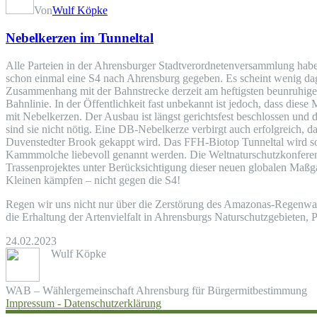
Von
Wulf Köpke
Nebelkerzen im Tunneltal
Alle Parteien in der Ahrensburger Stadtverordnetenversammlung hab
schon einmal eine S4 nach Ahrensburg gegeben. Es scheint wenig dag
Zusammenhang mit der Bahnstrecke derzeit am heftigsten beunruhigen
Bahnlinie. In der Öffentlichkeit fast unbekannt ist jedoch, dass die
mit Nebelkerzen. Der Ausbau ist längst gerichtsfest beschlossen und
sind sie nicht nötig. Eine DB-Nebelkerze verbirgt auch erfolgreich
Duvenstedter Brook gekappt wird. Das FFH-Biotop Tunneltal wird so
Kammmolche liebevoll genannt werden. Die Weltnaturschutzkonferenz (M
Trassenprojektes unter Berücksichtigung dieser neuen globalen Maßg
Kleinen kämpfen – nicht gegen die S4!
Regen wir uns nicht nur über die Zerstörung des Amazonas-Regenwald
die Erhaltung der Artenvielfalt in Ahrensburgs Naturschutzgebieten,
24.02.2023
Wulf Köpke
WAB – Wählergemeinschaft Ahrensburg für Bürgermitbestimmung
Impressum -
Datenschutzerklärung