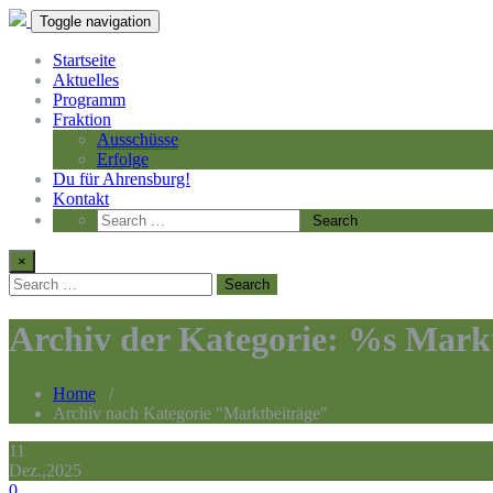
Toggle navigation
Startseite
Aktuelles
Programm
Fraktion
Ausschüsse
Erfolge
Du für Ahrensburg!
Kontakt
×
Archiv der Kategorie: %s Mark
Home
/
Archiv nach Kategorie "Marktbeiträge"
11
Dez.,2025
0