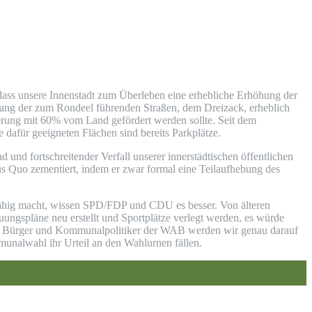
ass unsere Innenstadt zum Überleben eine erhebliche Erhöhung der
tlang der zum Rondeel führenden Straßen, dem Dreizack, erheblich
erung mit 60% vom Land gefördert werden sollte. Seit dem
e dafür geeigneten Flächen sind bereits Parkplätze.
 und fortschreitender Verfall unserer innerstädtischen öffentlichen
s Quo zementiert, indem er zwar formal eine Teilaufhebung des
fähig macht, wissen SPD/FDP und CDU es besser. Von älteren
ngspläne neu erstellt und Sportplätze verlegt werden, es würde
! Als Bürger und Kommunalpolitiker der WAB werden wir genau darauf
munalwahl ihr Urteil an den Wahlurnen fällen.