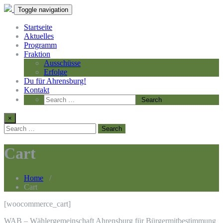
Toggle navigation
Startseite
Aktuelles
Programm
Fraktion
Ausschüsse
Erfolge
Du für Ahrensburg!
Kontakt
×
Cart
Home
/
Cart
[woocommerce_cart]
WAB – Wählergemeinschaft Ahrensburg für Bürgermitbestimmung