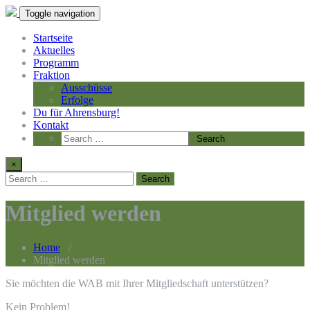
Toggle navigation
Startseite
Aktuelles
Programm
Fraktion
Ausschüsse
Erfolge
Du für Ahrensburg!
Kontakt
×
Mitglied werden
Home
/
Mitglied werden
Sie möchten die WAB mit Ihrer Mitgliedschaft unterstützen?
Kein Problem!