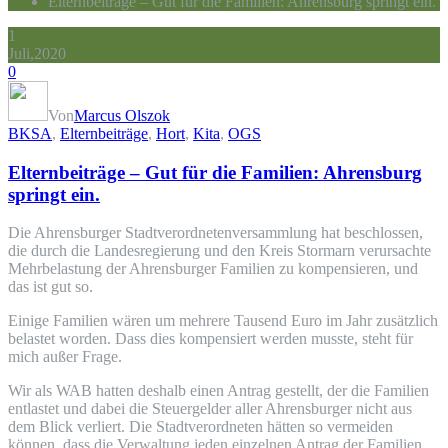
Elternbeiträge – Gut für die Familien: Ahrensburg springt ein.
1
Juli,2020
0
Von
Marcus Olszok
BKSA
,
Elternbeiträge
,
Hort
,
Kita
,
OGS
Elternbeiträge – Gut für die Familien: Ahrensburg
springt ein.
Die Ahrensburger Stadtverordnetenversammlung hat beschlossen,
die durch die Landesregierung und den Kreis Stormarn verursachte
Mehrbelastung der Ahrensburger Familien zu kompensieren, und
das ist gut so.
Einige Familien wären um mehrere Tausend Euro im Jahr zusätzlich
belastet worden. Dass dies kompensiert werden musste, steht für
mich außer Frage.
Wir als WAB hatten deshalb einen Antrag gestellt, der die Familien
entlastet und dabei die Steuergelder aller Ahrensburger nicht aus
dem Blick verliert. Die Stadtverordneten hätten so vermeiden
können, dass die Verwaltung jeden einzelnen Antrag der Familien