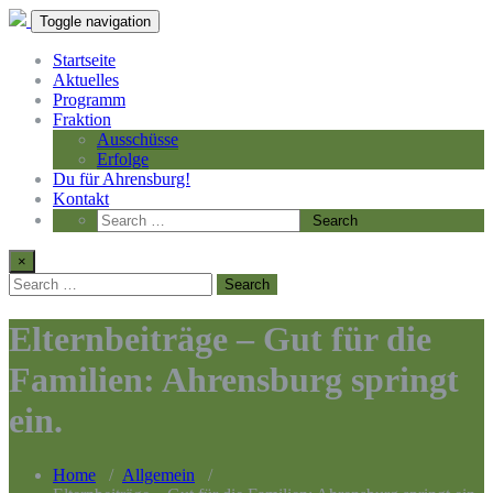
Toggle navigation
Startseite
Aktuelles
Programm
Fraktion
Ausschüsse
Erfolge
Du für Ahrensburg!
Kontakt
×
Elternbeiträge – Gut für die
Familien: Ahrensburg springt
ein.
Home
/
Allgemein
/