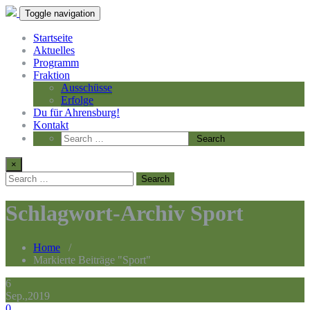
Toggle navigation
Startseite
Aktuelles
Programm
Fraktion
Ausschüsse
Erfolge
Du für Ahrensburg!
Kontakt
×
Schlagwort-Archiv Sport
Home
/
Markierte Beiträge "Sport"
6
Sep.,2019
0