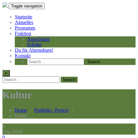
Toggle navigation
Startseite
Aktuelles
Programm
Fraktion
Ausschüsse
Erfolge
Du für Ahrensburg!
Kontakt
×
Kultur
Home
/
Portfolio / Project
/
Kultur
8
Sep.,2019
0