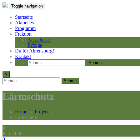
Toggle navigation
Startseite
Aktuelles
Programm
Fraktion
Ausschüsse
Erfolge
Du für Ahrensburg!
Kontakt
×
Lärmschutz
Home
/
Project
/
Lärmschutz
9
Feb.,2020
0