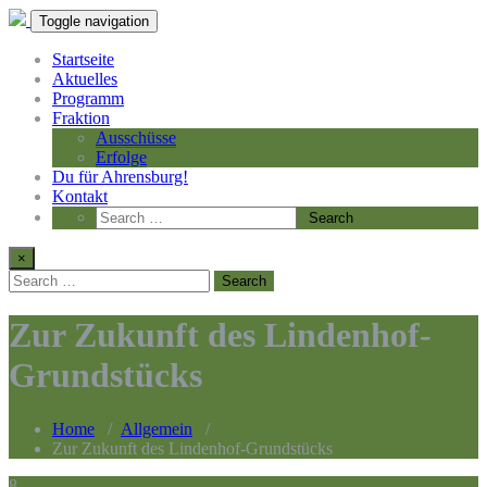
Toggle navigation
Startseite
Aktuelles
Programm
Fraktion
Ausschüsse
Erfolge
Du für Ahrensburg!
Kontakt
×
Zur Zukunft des Lindenhof-
Grundstücks
Home
/
Allgemein
/
Zur Zukunft des Lindenhof-Grundstücks
8