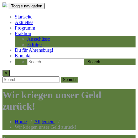
Toggle navigation
Startseite
Aktuelles
Programm
Fraktion
Ausschüsse
Erfolge
Du für Ahrensburg!
Kontakt
×
Wir kriegen unser Geld
zurück!
Home
/
Allgemein
/
Wir kriegen unser Geld zurück!
5